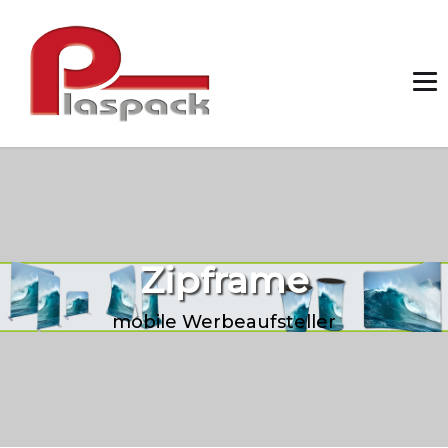
Zipframe
mobile Werbeaufsteller